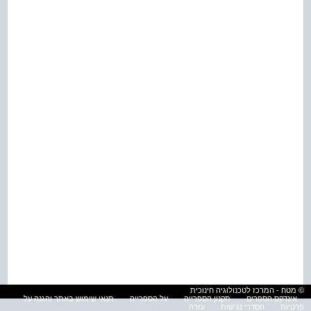
© מטח - המרכז לטכנולוגיה חינוכית
אינדקס הספרים
תקנון הספרייה
על הספרייה
תנאי שימוש באתר והגנה על
פרטיות
הסדרי נגישות
עזרה