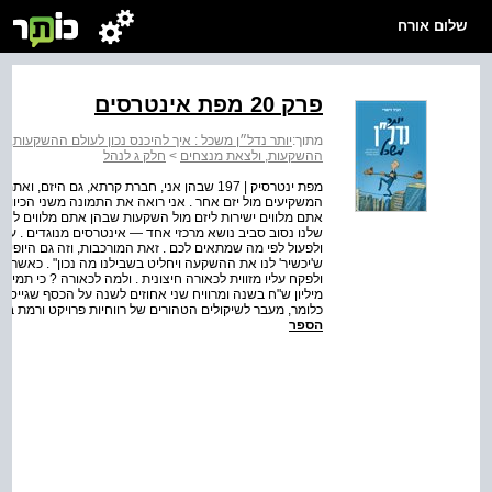
שלום אורח
פרק 20 מפת אינטרסים
מתוך:
יותר נדל״ן משכל : איך להיכנס נכון לעולם ההשקעות, 
ההשקעות, ולצאת מנצחים
>
חלק ג לנהל
מפת ינטרסיק | 197 שבהן אני, חברת קרתא, גם היז
המשקיעים מול יזם אחר . אני רואה את התמונה משני הכיוונ
אתם מלווים ישירות ליזם מול השקעות שבהן אתם מלווים לחב
שלנו נסוב סביב נושא מרכזי אחד — אינטרסים מנוגדים . ע
ולפעול לפי מה שמתאים לכם . זאת המורכבות, וזה גם היופי בעו
ש'יכשיר' לנו את ההשקעה ויחליט בשבילנו מה נכון" . כאשר גוף
ולפקח עליו מזווית לכאורה חיצונית . ולמה לכאורה ? כי תמיד
מיליון ש"ח בשנה ומרוויח שני אחוזים לשנה על הכסף שגייס, ת
כלומר, מעבר לשיקולים הטהורים של רווחיות פרויקט ורמת בטיח
הספר