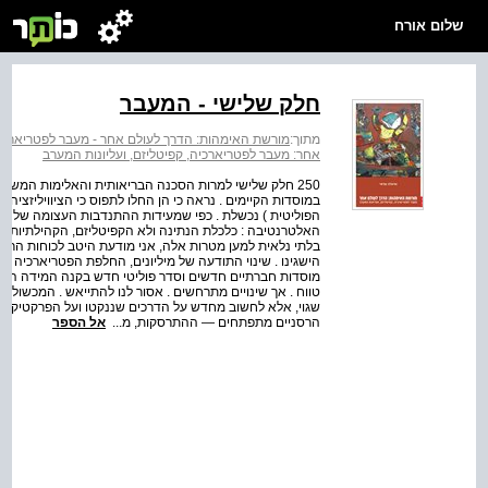
שלום אורח
חלק שלישי - המעבר
מתוך:
מורשת האימהות: הדרך לעולם אחר - מעבר לפטריארכיה,
אחר: מעבר לפטריארכיה, קפיטליזם, ועליונות המערב
250 חלק שלישי למרות הסכנה הבריאותית והאלימות המשט
במוסדות הקיימים . נראה כי הן החלו לתפוס כי הציוויליזצי
הפוליטית ) נכשלת . כפי שמעידות ההתנדבות העצומה שלהן 
האלטרנטיבה : כלכלת הנתינה ולא הקפיטליזם, הקהילתיות ולא
בלתי נלאית למען מטרות אלה, אני מודעת היטב לכוחות הר
הישגינו . שינוי התודעה של מיליונים, החלפת הפטריארכיה 
מוסדות חברתיים חדשים וסדר פוליטי חדש בקנה המידה העולמ
טווח . אך שינויים מתרחשים . אסור לנו להתייאש . המכשולים 
שגוי, אלא לחשוב מחדש על הדרכים שננקטו ועל הפרקטיקות ש
הרסניים מתפתחים — ההתרסקות, מ...
אל הספר