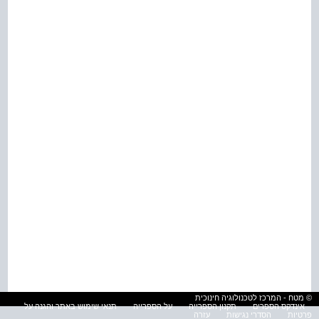
© מטח - המרכז לטכנולוגיה חינוכית
אינדקס הספרים
תקנון הספרייה
על הספרייה
תנאי שימוש באתר והגנה על
פרטיות
הסדרי נגישות
עזרה