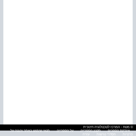
© מטח - המרכז לטכנולוגיה חינוכית
אינדקס הספרים
תקנון הספרייה
על הספרייה
תנאי שימוש באתר והגנה על
פרטיות
הסדרי נגישות
עזרה