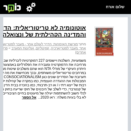
שלום אורח
אוטונומיה לא טריטוריאלית: הדוגמ
והמדינה הקהילתית של ונצואלה
מתוך:
מורשת האימהות: הדרך לעולם אחר - מעבר לפטריארכיה,
אחר: מעבר לפטריארכיה, קפיטליזם, ועליונות המערב
>
פרק ת
אחרים)
משמעויות, השלכות ויישומים 227 דמוק
מרחיבה את הדמוקרטיה ומגבירה את הפלורליזם באמצעות השת
היתרון העיקרי של מודלי NTA הוא שהם 
המבטלות את ההגדרה העצמית, כמו במקרה של קהילות ילידים
לא בלי בעיות משלה : ראו 2020...
אל הספר