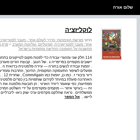
שלום אורח
לוקליזציה
מתוך:
מורשת האימהות: הדרך לעולם אחר - מעבר לפטריארכיה,
אחר: מעבר לפטריארכיה, קפיטליזם, ועליונות המערב
>
פרק ר
מחשבות על הקומונה החדשה ומקומיות בישראל
יישובים מקומיים בפריפריה ג . של הנגב . קבוצת הורים מעור
. יוזמות עבודה לנשים בחורה — עיירה פלסטינית-בדואית ה .
האחרונה פועלת במיוחד לקידום שותפויות בין כפרים פלסטיניים 
זה — בעיקר איזור — מוקמים ומקודמים על ידי השלטון המרכז
ממשלתיים . נראה שחלקם מקדמים ערכי שוק ניאו- ליברליים 
ליישו...
אל הספר