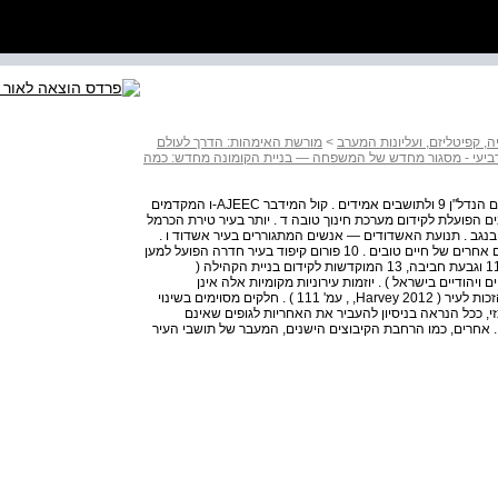
 קפיטליזם, ועליונות המערב
>
מורשת האימהות: הדרך לעולם
ביעי - מסגור מחדש של המשפחה — בניית הקומונה מחדש: כמה
114 חלק שני ומהגרי עבודה כדי לפנות מקום לטייקונים בתחום הנדל"ן 9 ולתושבים אמידים . קול המידבר AJEEC-ו המקדמים
בים הפועלת לקידום מערכת חינוך טובה ד . יותר בעיר טירת הכרמל
 בנגב . תנועת האשדודים — אנשים המתגוררים בעיר אשדוד ו .
ופועלים לשיפור התעסוקה המקומית, החינוך, התרבות וממדים אחרים של חיים טובים . 10 פורום קיפוד בעיר חדרה הפועל למען
דיור ציבורי ז . כמו כן, יוזמות כמו CommAgain , שחרית 12 . 11 וגבעת חביבה, 13 המוקדשות לקידום בניית הקהילה (
ויהודיים בישראל ) . יוזמות עירוניות מקומיות אלה אינן
מפתיעות, כפי שאומר דיוויד הארווי : הן תובעות מלמטה את הזכות לעיר ( 2012 Harvey, , עמ' 111 ) . חלקים מסוימים בשינוי
י, ככל הנראה בניסיון להעביר את האחריות לגופים שאינם
. אחרים, כמו הרחבת הקיבוצים הישנים, המעבר של תושבי העיר