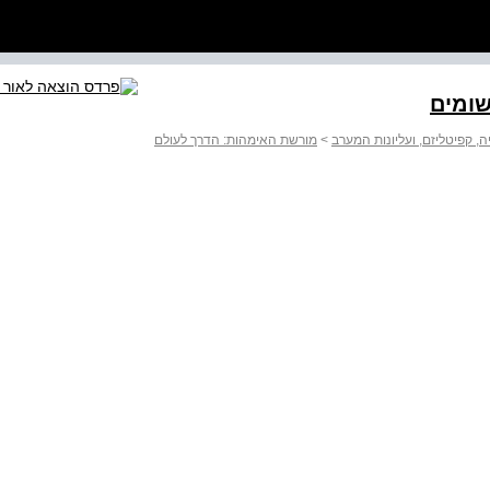
שומים
 קפיטליזם, ועליונות המערב
>
מורשת האימהות: הדרך לעולם