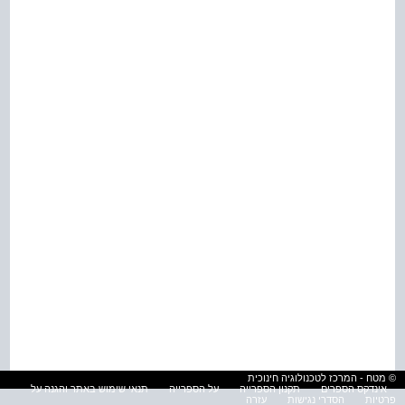
© מטח - המרכז לטכנולוגיה חינוכית
אינדקס הספרים
תקנון הספרייה
על הספרייה
תנאי שימוש באתר והגנה על
פרטיות
הסדרי נגישות
עזרה