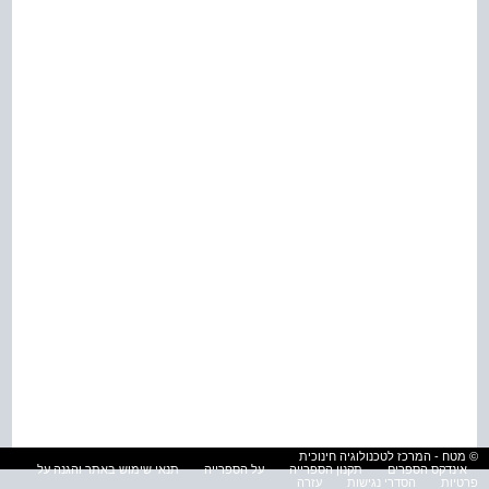
© מטח - המרכז לטכנולוגיה חינוכית
אינדקס הספרים
תקנון הספרייה
על הספרייה
תנאי שימוש באתר והגנה על
פרטיות
הסדרי נגישות
עזרה