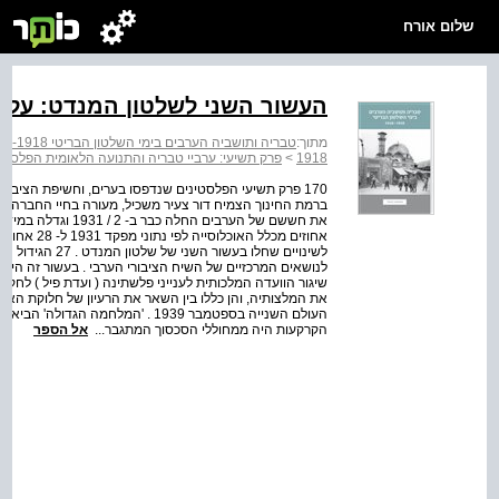
שלום אורח
העשור השני לשלטון המנדט: עליי
מתוך:
טבריה ותושביה הערבים בימי השלטון הבריטי 1948-1918
1918
>
פרק תשיעי: ערביי טבריה והתנועה הלאומית הפלסטי
170 פרק תשיעי הפלסטינים שנדפסו בערים, וחשיפת הציבור
לשינויים שחלו ב
לנושאים המרכזיים של השיח הציבורי הערבי . בעשור זה היו 
את המלצותיה, והן כללו בין השאר את הרעיון של חלוקת האר
העולם השנייה בספטמבר 1939 . 'המל
הקרקעות היה ממחוללי הסכסוך המתגבר...
אל הספר