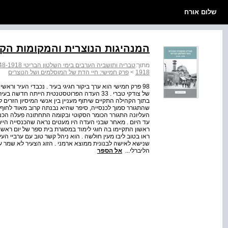
שלום אורח
המנהיגות הנוצרית והמקומות הקד
מתוך:
טבריה ותושביה הערבים בימי השלטון הבריטי 1948-1918
1918
>
פרק חמישי: חיי הדת של המוסלמים ושל הנוצרים
98 פרק חמישי הוא ערך ביקור חגיגי בעיר . נכבדי העיר ורא
של צודקי טברי . 33 העדה הפרוטסטנטית הייתה ח
בתוך הקהילה התקיים שיתוף מעניין בין אנשי המיסיון הזרים 
שהתגורר סמוך לכנסייה, סיפר שהיא נבנתה קרוב מאוד לחוף 
העליונה התגורר הכומר הסקוטי ובקומה התחתונה פעלה הכנס
עד היום . מאחר שבני העדה היו מעטים נראה שהכנסייה הייתה
ראשון התקיימו בה חוגי לימוד במסגרת בית ספר של יום ראשון .
שנישא לאישה לבנונית ממוצא ארמני . הזוג הצעיר לא שמר על
הליברלי...
אל הספר