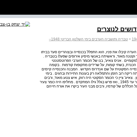
ושים לנוצרים
>
טבריה ותושביה הערבים בימי השלטון הבריטי 1948–
שי העדה קיבלו את פניו, הוא התפלל בכנסייה ובצוהריים סעד בביתו
דשה בעיר וקטנה מאוד, וראשיתה באנשי מיסיון אירופים שפעלו בטבריה .
למקומיים . אניס צאיע', בנו של הכומר הערבי הפרוטסטנטי
הכנרת, בשתי קומות, על שרידים מתקופות קודמות . בקומה
ייה הסקוטית על שם אנדרוס הקדוש . המבנה והכנסייה קיימים
 ריקה רוב הזמן והתמלאה רק בעונות התיירות ובחגים . בימי
 צאיע' ציין כי הכומר הסקוטי היה רווק, איש צנוע מאוד, ורבים
ראו בטוב ליבו מעין חולשה . הוא ניהל קשר טוב עם ערביי העיר עד 1945 , ואז פרש בגלל גילו המתקדם . מחליפו היה כומר צעיר
 הכללים של קודמיו, ורבים מבני העיר ביקרו את אורח חייהם