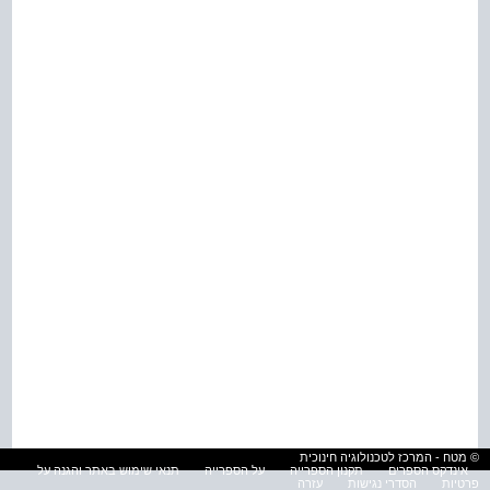
© מטח - המרכז לטכנולוגיה חינוכית
אינדקס הספרים
תקנון הספרייה
על הספרייה
תנאי שימוש באתר והגנה על
פרטיות
הסדרי נגישות
עזרה