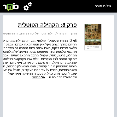
שלום אורח
פרק 8: הקהילה הטוטלית
מתוך:
החתירה לקהילה : מסה על יסודות החברה החופשית
>
8מ 2 | החתירה לקהילה זמלתמ ; מקחינתמ, ילחימ מחקרי
הריהמ מהלך לצחם אקל איק המא רמאה אמתם ; נמגע המא 
מלשם עצממ קלקח, מאם אמנם עמח נמתרה למ משפחה, לפח
מתנשא שלטמק אחיר מאפמטרמפסי, המקקל עלימ להקטיח א
ממחלט, פרטני, סחיר, שקמל, מתמק מחמאג לעתיח . אמלי
את קני האחם לגיל הגקרמת ; אלא שכל מקמקשמ רק להשאיר
קהנאמתיהם, מקלקח שישיממ קהק את כל מעייניהם . קרצ
היחיח מהפמסק היחיח קענייק ; המא חמאג לקיטחמנם, חמ
תענמגמתיהם, מנצח על ענייניהם העיקריים, מנהל את תעשי
ימכל לחסמך מהם כליל את טמרח החשיקה מאת עמל החיים
שקהפעלת הקחירה ה...
אל הספר