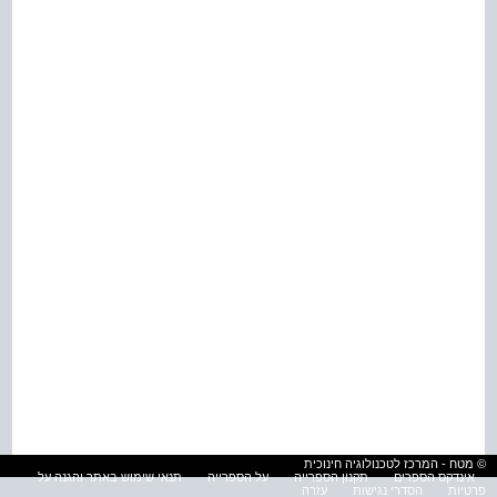
© מטח - המרכז לטכנולוגיה חינוכית
אינדקס הספרים
תקנון הספרייה
על הספרייה
תנאי שימוש באתר והגנה על
פרטיות
הסדרי נגישות
עזרה