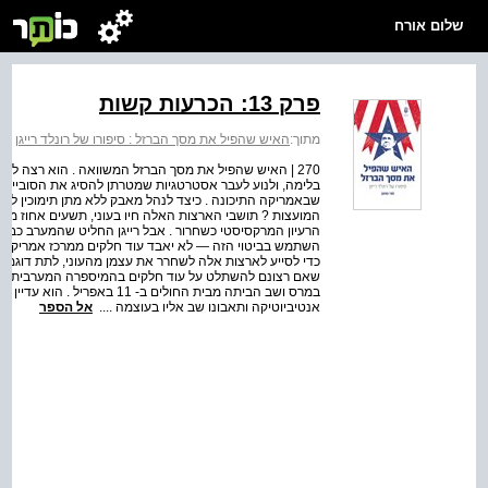
שלום אורח
פרק 13: הכרעות קשות
מתוך:
האיש שהפיל את מסך הברזל : סיפורו של רונלד רייגן
>
ה
270 | האיש שהפיל את מסך הברזל המשוואה . הוא רצה 
בלימה, ולנוע לעבר אסטרטגיות שמטרתן להסיג את הסובייטים 
שבאמריקה התיכונה . כיצד לנהל מאבק ללא מתן תימוכין לרע
המועצות ? תושבי הארצות האלה חיו בעוני, תשעים אחוז מהם
הרעיון המרקסיסטי כשחרור . אבל רייגן החליט שהמערב כבר 
השתמש בביטוי הזה — לא יאבד עוד חלקים ממרכז אמריקה ו
כדי לסייע לארצות אלה לשחרר את עצמן מהעוני, לתת דוגמה ב
במרס ושב הביתה מבית החולים ב-
אנטיביוטיקה ותאבונו שב אליו בעוצמה ....
אל הספר