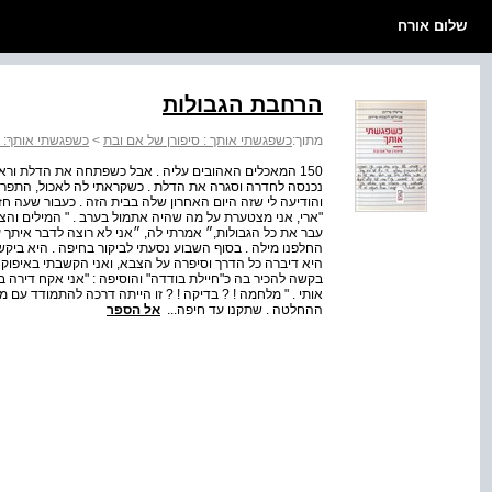
שלום אורח
הרחבת הגבולות
מתוך:
כשפגשתי אותך : סיפורן של אם ובת
>
כשפגשתי אותךְ: 
150 המאכלים האהובים עליה . אבל כשפתחה את הדלת וראת
נכנסה לחדרה וסגרה את הדלת . כשקראתי לה לאכול, התפרצה 
והודיעה לי שזה היום האחרון שלה בבית הזה . כעבור שעה חז
"ארי, אני מצטערת על מה שהיה אתמול בערב . " המילים וה
עבר את כל הגבולות,״ אמרתי לה, ״אני לא רוצה לדבר איתך עכ
החלפנו מילה . בסוף השבוע נסעתי לביקור בחיפה . היא ביק
היא דיברה כל הדרך וסיפרה על הצבא, ואני הקשבתי באיפוק
בקשה להכיר בה כ"חיילת בודדה" והוסיפה : "אני אקח דירה ב
אותי . " מלחמה ! ? בדיקה ! ? זו הייתה דרכה להתמודד עם 
ההחלטה . שתקנו עד חיפה...
אל הספר