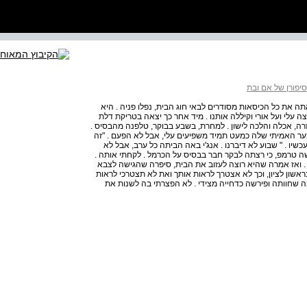
סיפורן של אם ובת
ה את כל הכיסאות מסודרים לבאי חוג הבית, נפלו פניה . היא
עלי ועל אורי וקיללה אותנו . מיד אחר כך יצאה בטריקת דלת
רה, אכלה והלכה לישון . למחרת, בשבע בבוקר, טלפנה מהבסיס .
צער האמיתי שלה כמעט תמיד משפיעים עלי, אבל לא הפעם . "זה
שיו . " שבוע לא דיברנו . אנג'י באה הביתה כל ערב, אבל לא
שה טרמפ, כי רצתה לבקר חבר בבסיס על הכרמל . לקחתי אותה .
 . ואז אמרה שהיא רוצה לעזוב את הבית, סיפרה שהגישה לצבא
ראשון לציון, וכך לא אצטרך לראות אותך ואת לא תצטרכי לראות
מה שחוותה ופירשה כדחייה מצידי . לא הפצרתי בה לשנות את