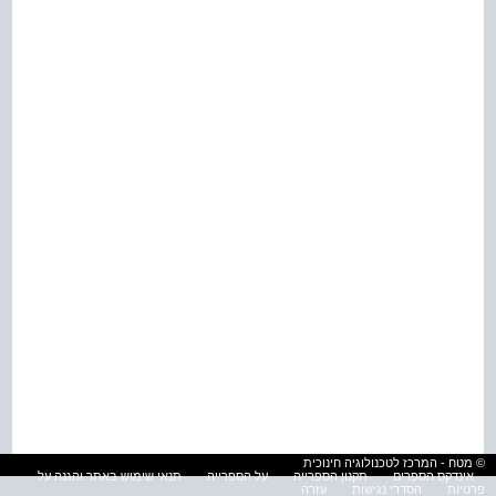
© מטח - המרכז לטכנולוגיה חינוכית
אינדקס הספרים
תקנון הספרייה
על הספרייה
תנאי שימוש באתר והגנה על
פרטיות
הסדרי נגישות
עזרה