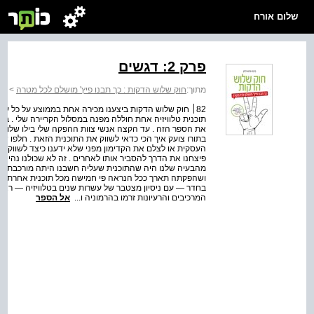
שלום אורח
פרק 2: דגשים
מתוך:
חוק שלוש הדקות : כך תבנו פיץ' מושלם לכל מטרה
>
חו
82׀ חוק שלוש הדקות ביצענו מכירה אחת בממוצע על כל עשר
תוכנית טלוויזיה אחת חוללה מפנה במסלול הקריירה שלי . ב
את הספר הזה . עד הקצה אנשי צוות ההפקה שלי בילו שלושה
בתורו צועק איך הכי כדאי לשווק את התוכנית הזאת . חלפו ש
העסקית או לצלם את הקדימון מפני שלא ידענו כיצד לשווק את ה
פיצחנו את הדרך להסביר אותו לאחרים . זה לא שכולנו נהיינ
מהבעיה שלנו היה שהתוכנית שעליה חשבנו היתה מורכבת בטי
ושהפקתה תארך ככל הנראה פי חמישה מכל תוכנית אחרת שעשי
בחדר — עם ניסיון מצטבר של עשרות שנים בטלוויזיה — ראינו 
המרכיבים והרעיונות זרמו בהרמוניה ו...
אל הספר