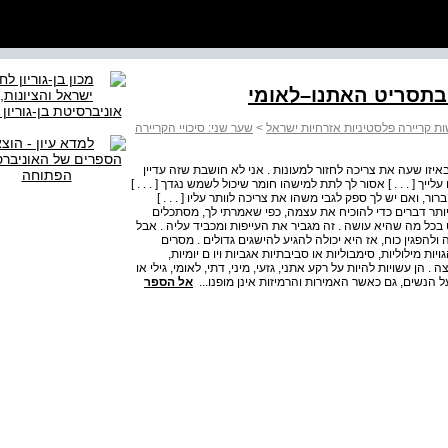
 בתסריט האתנו–לאומי
נשות קריירה פלסטיניות אזרחיות ישראל
>
שער שני: סיכויי הקריירה
באיזו שעה את צריכה לחזור למעונות . אני לא חושבת שזה עדיין
ייך [ . . . ] אסור לך לתת למישהו חומר שיכול לשמש נגדך [ . . . ]
ר, ואם יש לך ספק לגבי משהו את צריכה לוותר עליו [ . . . ]
תר דברים כדי להוכיח את עצמה, כפי שאמרתי לך, מסתכלים
בכל מה שהיא עושה . זה מגביר את העייפות ומכביד עליה . אבל
הפגין כוח, אז היא יכולה להגיע להישגים גדולים . מסרים
 מילוליות, סימבוליות או סביבתיות אגביות ויו ם יומיות,
הן עשויות להיות על רקע אתני, גזעי, מיני, דתי, לאומי, גילי או
ל הנשים, גם כאשר האמירות והרמיזות אינן מופנו...
אל הספר