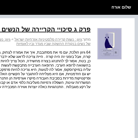
שלום אורח
פרק ג סיכויי הקריירה של הנשים
מתוך:
גיוון : נשות קריירה פלסטיניות אזרחיות ישראל
>
גיוון: 
של נשים בנקודת ההשקה שבין מגדר ובין לאומיות
64 גיוון הולכת, עם מי את מסתובבת, איך את אמורה לצחוק, 
קורה, אבל בזמני זה היה קורה . היית צריכה לדאוג שלא ידברו על
כן, בטח, אסור לך להתנהג בצורה מחשידה, הכול צריך להיות ברו
בהשוואה לרופא הערבי, הרופאה הערבייה מתבקשת לעשות יו
עליה במיקרוסקופ, אסור לה לטעות, היא צריכה להיות פרפקט 
יש גם הזדמנויות, אם היא מצליחה להתגבר על הקשיים האלה ול
ופרקטיקות מדירות בסביבת העבודה מיקרו אגרסיות הן התנהגויות
המשדרות עוינות, השפלה ורמיזות מעליבות כלפי אדם או קבוצה . 
על רקע מוגבלות . התנהגויות כאלה יוצרות אווירה המכבידה ע