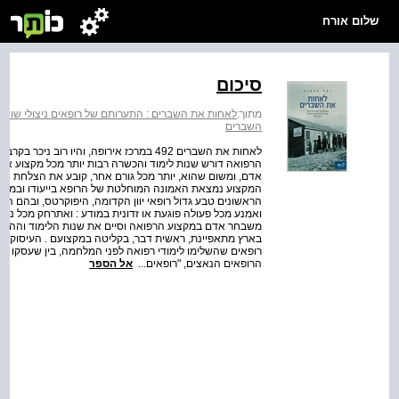
שלום אורח
סיכום
מתוך:
לאחות את השברים : התערותם של רופאים ניצולי שואה במערכ
השברים
לאחות את השברים 492 במרכז אירופה, והיו ר
הרפואה דורש שנות לימוד והכשרה רבות יותר מכל מקצוע אחר 
אדם, ומשום שהוא, יותר מכל גורם אחר, קובע את הצלחת הטי
המקצוע נמצאת האמונה המוחלטת של הרופא בייעודו ובמחויבו
הראשונים טבע גדול רופאי יוון הקדומה, היפוקרטס, ובהם הכ
משבחר אדם במקצוע הרפואה וסיים את שנות הלימוד וההכשרה
בארץ מתאפיינת, ראשית דבר, בקליטה במקצועם . העיסוק ב
רופאים שהשלימו לימודי רפואה לפני המלחמה, בין שעסקו ברפ
הרופאים הנאצים, "רופאים...
אל הספר