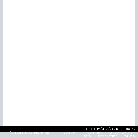
© מטח - המרכז לטכנולוגיה חינוכית
אינדקס הספרים
תקנון הספרייה
על הספרייה
תנאי שימוש באתר והגנה על
פרטיות
הסדרי נגישות
עזרה