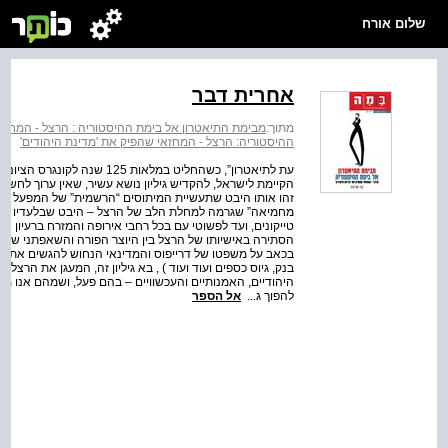
שלום אורח
אחרית דבר
מתוך:
מבימת התיאטרון אל בימת ההיסטוריה : הרצל - המחזאי
ההיסטוריה: הרצל - המחזאי שהפיק את 'מדינת היהודים'
הקיימת לישראל, להקדיש גיליון נושא עשיר, שאין ערוך לחשיב
זהו אותו היבט שתעשיית המיתוסים “הרשמית” של המפעל ה
מחמיאה” שגרמה למחלת הלב של הרצל – היבט שבלעדיו קשה 
טייקונים, ועד לפשוטי עם בכל רחבי אירופה והמזרח ברעיון ה
הסתירה באישיותו של הרצל בין היוצר הפורה והשאפתני של קומ
בכאב על משפטו של דרייפוס והמדינאי הנחוש להגשים את חלו
בנק, גיוס כספים ועוד ועוד ) , בא גיליון זה, המעגן את הרצ
היהודיים, האמנותיים והעכשוויים – בהם פעל, ושמהם אנו מתבו
להפוך ג...
אל הספר