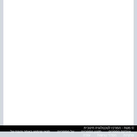
© מטח - המרכז לטכנולוגיה חינוכית
אינדקס הספרים
תקנון הספרייה
על הספרייה
תנאי שימוש באתר והגנה על
פרטיות
הסדרי נגישות
עזרה