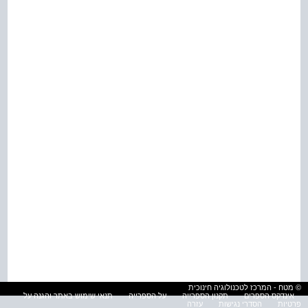
© מטח - המרכז לטכנולוגיה חינוכית
אינדקס הספרים
תקנון הספרייה
על הספרייה
תנאי שימוש באתר והגנה על
פרטיות
הסדרי נגישות
עזרה