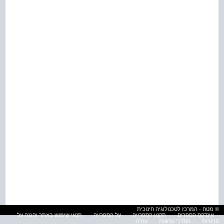
© מטח - המרכז לטכנולוגיה חינוכית
אינדקס הספרים
תקנון הספרייה
על הספרייה
תנאי שימוש באתר והגנה על
פרטיות
הסדרי נגישות
עזרה