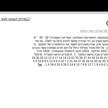
ל מגדלורי סוף העולם
ג וב ה פ ני ה ים מ יש ור מ וק ד ה א ור מגדלור ליים רוק מפרץ נָרָגָאנְסֶט, האוקיינוס האטלנטי, אמריקה הצפונית N ´´ 40 ´ 28 º
ות ה- 20 של המאה העשרים הוקם גשרון עץ, כדי שיהיה אפשר להגיע ברגל עד לסלע . גם את
נשי שיט, שהיו מעוניינים לשמר את ההיסטוריה של המקום . כך
 . על דגלו מצויר מגדלור כחול על רקע אדום ושמונה-עשר כוכבים
לבנים, כשכל כוכב מייצג חיים שהצילה איידה לואיס . הקמה : 1852 הדלקה : 1854 הוסב להפעלה אוטומטית : 1928 חדל
לפעול : 1963 מגדל עשוי לבנים, צמוד לבית גובה המגדל : 4 מטרים גובה מישור המוקד : 1 . 9 מטרים עדשה מקורית : פרסנל
מסדר שישי 19 49 45 48 28 39 45 53 50 44 42 46 39 39 41 40 33 34 34 37 38 35 41 13 14 14 17 4 12 12 35 30 29
4 4 31 38 34 32 34 39 29 4 11 7 3 4 7 7 7 6 39 38 37 35 35 32 30 41 34 20 37 34 31 2 7 10 4 9 4 13 5 8 8 16 5 5
אל