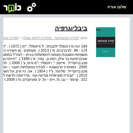
שלום אורח
ביבליוגרפיה
מתוך:
למידה מהצלחות : מהדרה ליחסי גומלין
>
למידה מהצלח
משפחות משכבות מצוקה להסתגלות בניהן – לצה"ל במסגרת המ
אוניברסיטת בר אילן, רמת
2005 : המתודה הראשונה – למידה מהצלחות העבר – המתוד
מכון ברוקדייל . סלינג'ר, ג"ד ( 1954 
321 . קרומר – נבו, מ', וייס – גל, ע' ומוניקנדם, מ' ( 2008 ) . "עבודה סוציאל...