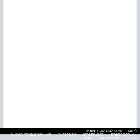
© מטח - המרכז לטכנולוגיה חינוכית
אינדקס הספרים
תקנון הספרייה
על הספרייה
תנאי שימוש באתר והגנה על
פרטיות
הסדרי נגישות
עזרה