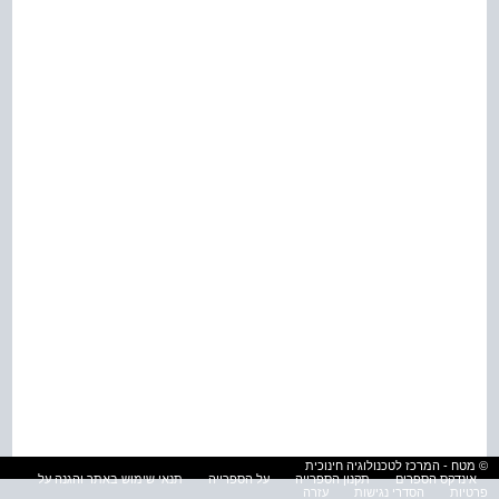
© מטח - המרכז לטכנולוגיה חינוכית
אינדקס הספרים
תקנון הספרייה
על הספרייה
תנאי שימוש באתר והגנה על
פרטיות
הסדרי נגישות
עזרה