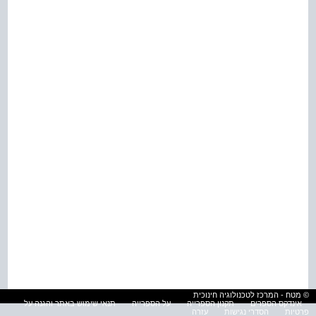
© מטח - המרכז לטכנולוגיה חינוכית
אינדקס הספרים
תקנון הספרייה
על הספרייה
תנאי שימוש באתר והגנה על
פרטיות
הסדרי נגישות
עזרה