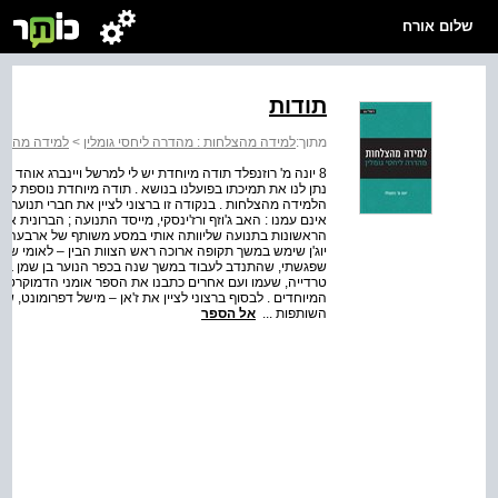
שלום אורח
תודות
מתוך:
למידה מהצלחות : מהדרה ליחסי גומלין
>
למידה מהצלח
8 יונה מ' רוזנפלד תודה מיוחדת יש לי למרשל ויינברג אוהד 
נתן לנו את תמיכתו בפועלנו בנושא . תודה מיוחדת נוספת לפרו
הלמידה מהצלחות . בנקודה זו ברצוני לציין את חברי תנועת 
אינם עמנו : האב ג'וזף ורז'ינסקי, מייסד התנועה ; הברונית אלוו
הראשונות בתנועה שליוותה אותי במסע משותף של ארבעה עשורים
יוג'ן שימש במשך תקופה ארוכה ראש הצוות הבין – לאומי של 
שפגשתי, שהתנדב לעבוד במשך שנה בכפר הנוער בן שמן בישר
טרדייה, שעמו ועם אחרים כתבנו את הספר אומני הדמוקרטיה ,
המיוחדים . לבסוף ברצוני לציין את ז'אן – מישל דפרומונט, 
השותפות ...
אל הספר