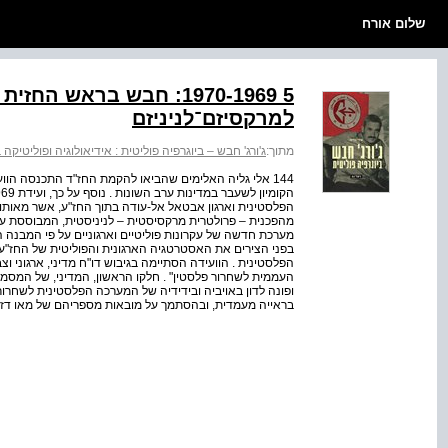
שלום אורח
5 1970-1969: חבש בראש ה
למרקסיזם־לניניזם
מתוך:
ג'ורג' חבש – ביוגרפיה פוליטית : אידיאולוגיה ופוליטיק
הפלסטינית וארגון אבטאל אל-עודה בתוך החז"ע, אשר מאותו
מהפכנית – פרולטרית מרקסיסטית – לניניסטית, המבוססת על
בפני הצירים את האסטרטגיה הארגונית והפוליטית של החז"ע,
הפלסטינית . הוועידה הסתיימה בגיבוש דו"ח מדיני, ארגוני 
העממית לשחרור פלסטין" . חלקו הראשון, המדיני, של המס
ופונה לדון באויביה ובידידיה של המערכה הפלסטינית לשחר
בראייה מעמדית, ובהסתמך על מובאות מספריהם של מאו דזה