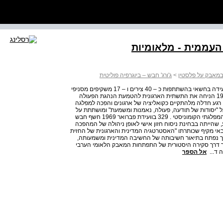
חזית העממית - מלאומיות
ה במאבק על פלסטין
>
ג'ורג' חבש – ביוגרפיה פוליטית
144 אלי גליה האלימים שהביאו להקמת החז"ד התכנסה הוועידה בחשאי בהשתתפות כ – 40 צירים ו – 17 משקיפים מסניפי
הקומיון לשעבר במדינות ערב השונות . נוסף על כך, ועידת 1969 הניחה את התשתית הארגונית להטמעת הנהגת הפעולה
 רגע חדלה מלהתקיים כקואליציה של ארגונים והפכה למפלגה
 "יסודות של תודעה, פעולה, נאמנות ומשמעת" ומושתתת על
מערכת חדשה של עקרונות פוליטיים וארגוניים על פי המבנה המפלגתי הקומוניסטי . 329 בוועידת פברואר 1969 חשף חבש
 שהייתה בבחינת ניסוח חזון אישי לאופן ניהולה של המהפכה
וצבאי מקיף שכותרתו "האסטרטגיה המדינית והארגונית של החזית
מך נפתח בתיאור חשיבותה של החשיבה המדינית ומשמעותה,
ור דרך סקירה היסטורית של התפתחות המאבק הלאומי הערבי
 ד...
אל הספר