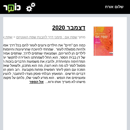
שלום אורח
דצמבר 2020
מתוך:
שפת אם : סימני דרך להבנת שפת האוטיזם
>
שְפַת אֵ
כמה הם "חיים" את הילדים ורוצים לעזור להם בכל דרך אפשרית
ולהיות מסוגלת לעזור . שמחתי להיווכח שהרעיונות והיוזמות 
לילדים הן להוריהם, ושמצאתי שותפים לדרך, שותפים אמיתי
של דן בבית הספר, הוא החל לשמחתנו האדירה לתקשר יותר ו
המדהימה והמיוחדת, ולהבין את משמעות הדברים בזכות העבוד
מסוגל לומר לנו מה הוא רוצה, מה הוא מתכנן, ולשאול שאלות
הפכה עם הזמן ליותר חופשית ופחות מקובעת . רוב הזמן הוא מעו
דברים חדשים . המאמץ הבלתי פוסק מצדו להתגבר, להציב ל
ומעצימים את הנפש . הוא מודע לשוני שלו, נלחם על מקומו ב
מישהו לא מעריך אותו ורוא...
אל הספר