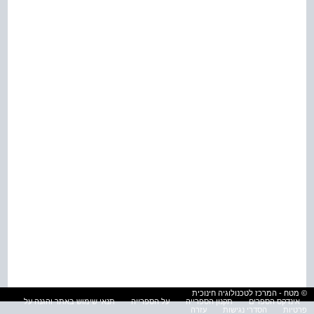
© מטח - המרכז לטכנולוגיה חינוכית
אינדקס הספרים
תקנון הספרייה
על הספרייה
תנאי שימוש באתר והגנה על
פרטיות
הסדרי נגישות
עזרה