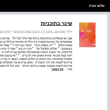
שלום אורח
שינוי בתוכניות
מתוך:
שפת אם : סימני דרך להבנת שפת האוטיזם
>
שְפַת אֵ
שבו יש מטפלים בהתנהגות ביחס של אחד לכל ילד . שהיום כולו 
שמפקחים על האינטראקציה בין הילדים המיוחדים לילדים הרגי
שעות טיפול . ״ ״זה נשמע נהדר . איפה הגן הזה ? ״ שאל אלכס
בעצמכם . ״ אלכס הסתכל עלי . ״הנה זה בא,״ אמר לי בעיניו .
מדהימה, עד השנה הזאת כשהמנהלת שלהם עברה לעיר ב' . ע
ייקח קצת זמן עד שהיא תארגן את הדברים . ״ ״אז בעצם את א
מסגרת מתאימה, מה אנחנו כן יכולים לעשות, כאשר דן עדיין
צריכים לשנות את דרך העבודה . אתם צריכים עוד מטפלים שיע
צריכים מישהו מקצועי שמבין בחינוך מיוחד . הוא יכול להישא
סדר...
אל הספר