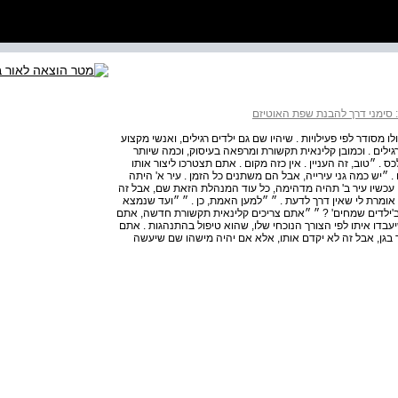
ם: סימני דרך להבנת שפת האוטיזם
מסודר לפי פעילויות . שיהיו שם גם ילדים רגילים, ואנשי מקצוע
לים . וכמובן קלינאית תקשורת ומרפאה בעיסוק, וכמה שיותר
 . ״טוב, זה העניין . אין כזה מקום . אתם תצטרכו ליצור אותו
 ״יש כמה גני עירייה, אבל הם משתנים כל הזמן . עיר א' היתה
כשיו עיר ב' תהיה מדהימה, כל עוד המנהלת הזאת שם, אבל זה
ומרת לי שאין דרך לדעת . ״ ״למען האמת, כן . ״ ״ועד שנמצא
 ב'ילדים שמחים' ? ״ ״אתם צריכים קלינאית תקשורת חדשה, אתם
בדו איתו לפי הצורך הנוכחי שלו, שהוא טיפול בהתנהגות . אתם
ר בגן, אבל זה לא יקדם אותו, אלא אם יהיה מישהו שם שיעשה