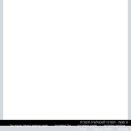
© מטח - המרכז לטכנולוגיה חינוכית
אינדקס הספרים
תקנון הספרייה
על הספרייה
תנאי שימוש באתר והגנה על
פרטיות
הסדרי נגישות
עזרה