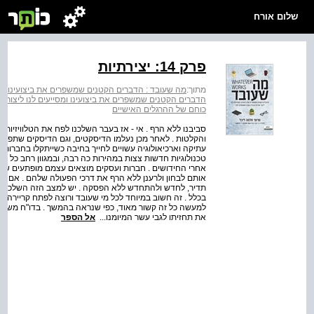
שלום אורח
פרק 14: יצירתיות
מתוך:
מה שעובד : הדברים הקטנים שמשפרים את ביצועינו ומס
הדברים הקטנים שמשפרים את ביצועינו ומסייעים לנו ליצור 
כוחם של ההרגלים האישיים
סביבנו ללא הרף . אי ‑ אז בעבר השלכנו לפח את הטלוויזיות ב
והקלטות . לאחר מכן נעלמו הדיסקטים, וגם הדיסקים שתפסו א
עתיקה וארכיאולוגיה עשויים לחייך בחיבה כשייתקלו בחברות שע
טכנולוגיות חדשות צצות במהירות כה רבה, ובמגוון רחב כל כ
אחרי החידושים . חברות ועסקים מוצאים עצמם מופתעים ש
אותם לבחון ולרענן ללא הרף את דרכי הפעולה שלהם . אם 
תדיר, לחדש ולהתחדש ללא הפסקה . יש למצב הזה השלכות 
בכלל . זה חשוב במיוחד לכל מי שעובד ורוצה לפתח קריירה . א
את תחזיתו לגבי עשר המיומנו...
אל הספר