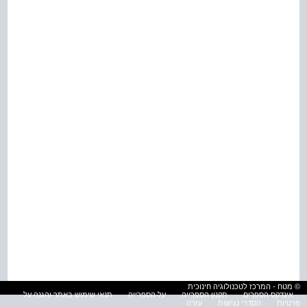
© מטח - המרכז לטכנולוגיה חינוכית
אינדקס הספרים
תקנון הספרייה
על הספרייה
תנאי שימוש באתר והגנה על
פרטיות
הסדרי נגישות
עזרה