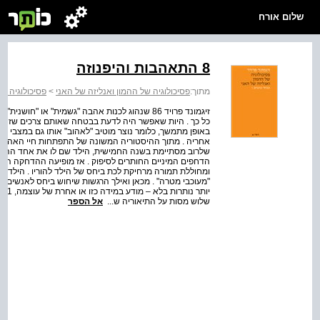
שלום אורח
8 התאהבות והיפנוזה
מתוך:
פסיכולוגיה של ההמון ואנליזה של האני
>
פסיכולוגיה של
זיגמונד פרויד 86 שנהוג לכנות אהבה "גשמית" או "ח
כל כך . היות שאפשר היה לדעת בבטחה שאותם צרכים שזה ע
באופן מתמשך, כלומר נוצר מוטיב "לאהוב" אותו גם במצבי הב
אחריה . מתוך ההיסטוריה המשונה של התפתחות חיי האהבה ה
שלרוב מסתיימת בשנה החמישית, הילד שם לו את אחד ההורים
הדחפים המיניים החותרים לסיפוק . אז מופיעה ההדחקה הכופה
ומחוללת תמורה מרחיקת לכת ביחס של הילד להוריו . הילד מ
"מעוכבי מטרה" . מכאן ואילך הרגשות שיחוש ביחס לאנשים הל
שלוש מסות על התיאוריה ש...
אל הספר