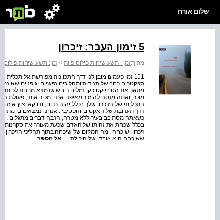
שלום אורח
5 זימון העבר: זיכרון
מתוך:
זמן : תשע שיחות פילוסופיות
>
זמן: תשע שיחות פילוסופ
101 זמן פעמים מובן לנו דרך התכוונות מפורשת אל תכלית כ
ספקטרום רחב של תנודות ותהליכים נפשיים וגופניים שאינם ב
מתאר את הסובייקט כקן נמלים רוחש שנמצא מתחת לכותרת '
מוכר, ואתה מנסה להיזכר מאיפה אתה מכיר אותו, פעולת הה
התכליתי של הזיכרון שלך בכלל יהיה רדום, ודווקא יצוץ איזה 
דרך תערובת של האקטיבי והפסיבי . אנחנו נמצאים בו מתוך 
כשאתה מסתובב בעיר ללא מטרה, הרבה דברים מתגלים . דבר
בכלל שכחת את זהותו של האדם שכעת מעורר את סקרנותך ? וז
זיכרון ושיכחה . מה המקום של שיכחה בתוך תהליכי הזיכרון של
ששיכחה היא אובדן של היכולת ...
אל הספר