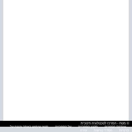
© מטח - המרכז לטכנולוגיה חינוכית
אינדקס הספרים
תקנון הספרייה
על הספרייה
תנאי שימוש באתר והגנה על
פרטיות
הסדרי נגישות
עזרה