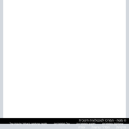
© מטח - המרכז לטכנולוגיה חינוכית
אינדקס הספרים
תקנון הספרייה
על הספרייה
תנאי שימוש באתר והגנה על
פרטיות
הסדרי נגישות
עזרה