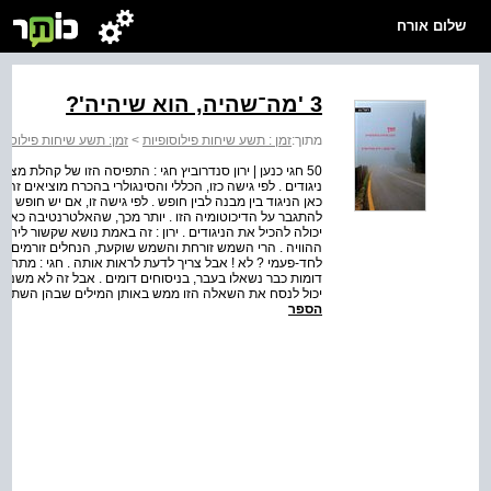
שלום אורח
3 'מה־שהיה, הוא שיהיה'?
מתוך:
זמן : תשע שיחות פילוסופיות
>
זמן: תשע שיחות פילוסופ
50 חגי כנען | ירון סנדרוביץ חגי : התפיסה הזו של קהלת מצ
ניגודים . לפי גישה כזו, הכללי והסינגולרי בהכרח מוציאים זה א
כאן הניגוד בין מבנה לבין חופש . לפי גישה זו, אם יש חופש א
להתגבר על הדיכוטומיה הזו . יותר מכך, שהאלטרנטיבה כאן ק
יכולה להכיל את הניגודים . ירון : זה באמת נושא שקשור ליחס ב
ההוויה . הרי השמש זורחת והשמש שוקעת, הנחלים זורמים לי
לחד-פעמי ? לא ! אבל צריך לדעת לראות אותה . חגי : מתחשק
דומות כבר נשאלו בעבר, בניסוחים דומים . אבל זה לא משנה כ
יכול לנסח את השאלה הזו ממש באותן המילים שבהן השתמש
הספר