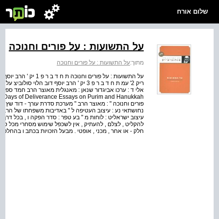
שלום אורח
על התשועות : על פורים וחנוכה
מתוך:
על התשועות : על פורים וחנוכה
ריק 2' עמ ת ח ד ב ר פ 3 יק ' הרב יוסף דוב הלו
פורים וחנוכה " : מאוצר הרב " מערכת סדרת עורך - דוד שץ עור
נחושתאי נע : עיצוב העטיפה ל " באדיבות משפחתו של הרב יצ
עיצוב ישראליט : לוחות מ " בע טפר : סדר הפקה ו , בכל דרך
להקליט , לצלם , להעתיק , אין לשכפל שימוש מסחרי מכל סו
חלק - או אחר , מכני , אופטי . מבעל הזכויות בכתב ו בהחלט א