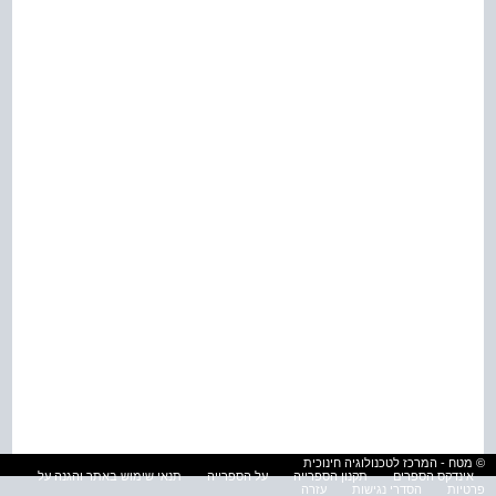
© מטח - המרכז לטכנולוגיה חינוכית
אינדקס הספרים
תקנון הספרייה
על הספרייה
תנאי שימוש באתר והגנה על
פרטיות
הסדרי נגישות
עזרה