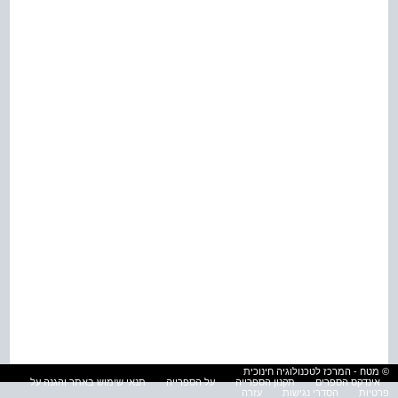
© מטח - המרכז לטכנולוגיה חינוכית
אינדקס הספרים
תקנון הספרייה
על הספרייה
תנאי שימוש באתר והגנה על
פרטיות
הסדרי נגישות
עזרה