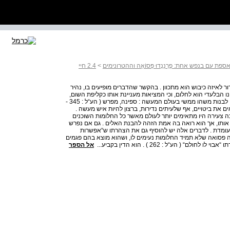
ספת עם בנפש אחת: פֶרְנַנְדוּ פְּסוֹאָה וההטרונימים
>
2.4 חיי
ירור לאיזה כיבוש הוא מתכוון . בהקשר שהדברים מופיעים בו, נהיר
ונו הבלעדי הוא לחלום, וכי המציאות מעניינת אותו כקליפת השום,
פסואה מבטא גם את משאלתו שבנפשו יהיה כל הנחוץ לו כדי לבנות משהו ממשי בעולם המעשה : ספינה, מפרש ( הע“ל : 345 -
צאים את ביטויים, אף שלעיתים נדירות, ברצון להיות איש מעשה .
ה צעירה היו מתאימים יותר לעולם מאשר כל החלומות השוכנים
הכרה זו פוצעת אותו, אך הוא רואה בה אמת הזהה להבנת האלים . גם אם נפרש
עומדת . לדברים אלה יש להוסיף גם את הצהרתו ש“אפשרות
 . . . “ ( הע“ל : 262 ) . לא אחת הודה פסואה שלא תמיד החלומות נעימים לו, ושהוא מוצא בהם פגמים
אל הספר