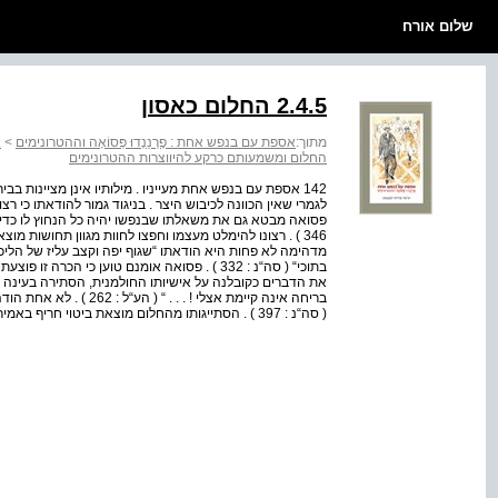
שלום אורח
2.4.5 החלום כאסון
מתוך:
אספת עם בנפש אחת : פֶרְנַנְדוּ פְּסוֹאָה וההטרונימים
>
א
החלום ומשמעותם כרקע להיווצרות ההטרונימים
142 אספת עם בנפש אחת מעייניו . מילותיו אינן מציינות בב
לגמרי שאין הכוונה לכיבוש היצר . בניגוד גמור להודאתו כי רצ
346 ) . רצונו להימלט מעצמו וחפצו לחוות מגוון תחושות מו
מדהימה לא פחות היא הודאתו “שגוף יפה וקצב עליז של הליכ
בתוכי“ ( סה“נ : 332 ) . פסואה אומנם טוען כי 
את הדברים כקובלנה על אישיותו החולמנית, הסתירה בעינה 
בריחה אינה קיימת אצלי !
( סה“נ : 397 ) . הסתייגותו מהחלום מוצאת ביטוי חריף באמירתו “אבוי לו לחולם“ ( הע“ל : 262 ) . הוא הדין בקביע...