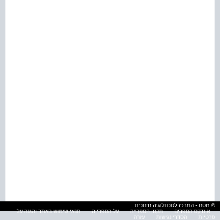
© מטח - המרכז לטכנולוגיה חינוכית
אינדקס הספרים
תקנון הספרייה
על הספרייה
תנאי שימוש באתר והגנה על
פרטיות
הסדרי נגישות
עזרה