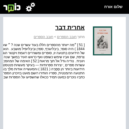
שלום אורח
אחרית דבר
מתוך:
חובב הספרים
>
חובב הספרים
1844 ) היה סופר, ביבליוגרף, ספרן וביבליופיל מושבע . 
של הידועים בתנועה זו, סופרים ומשוררים דוגמת ויקטור הוגו, אלפ
צרפת, שם אביו שימש כשופט ואף כראש העיר במשך שנה אחת, 
ויוונית . נודיה גדל אל תוך מראות
עשרות ספרים ; יצירות ספרותיות — בעיקר מעשיות פנטסטיות —
התנועה הרומנטית, ספריו הותירו רושם מועט בזיכרון הספרות 
כתביו נזכרים כמעט תמיד ככאלו שהשפיעו על הספרות שבאה ל