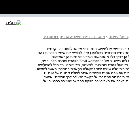
קה של המיניות
>
מחשבות מיניות: תיאוריה קווירית, פורנוגרפיה
וסר בית פנימי או לחיפוש חסר סיכוי מאשר למנוסה קונקרטית .
שרוצחים סדרתיים בקולנוע ( שוב, להוציא את אימא סדרתית ) הם
ל הן בדרך כלל משתמשות בגברים למטרותיהן באמצעות
מניפולציות רומנטיות, או שאם הן רוצחות בעצמן, הן מתאימות לסטריאוטיפ של ה" evil woman " הזוהרת וחסרת הלב . יוניס,
אטאל זוהרת ומסוכנת . למעשה, היא דומה יותר מכל להוֹמלֶסית
לסיבית שלה שייכת יותר לסקאלה המָאנית המוכרת, מאשר למשהו
שאפשר לקרוא לו זוהֵר או אפֵל . הפירסינג והשרשראות שעוטפות את גופה אמנם מקשרים אותה לעולם דימויים של BDSM ,
יריות במיטב המסורת של בקשת הגאולה דרך הביבים . אפשר
יות ולעקם את האף לנוכח הזיקה החדשה שנוצרה בסרטים של