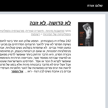
שלום אורח
לא קדושה, לא זונה
מתוך:
מחשבות מיניות : תיאוריה קווירית, פורנוגרפיה והפוליטי
והפוליטיקה של המיניות
>
רשימות
242 עמליה זיו בעקבותיהן . המסע שלהן הוא יותר ביטוי לח
נשיקת הפרפר לא שייך לז'אנר הרוצחים הסדרתיים גם מכיוון 
כמעט תמיד גברים . לא שחסרות בקולנוע נשים קטלניות, אב
גיבורת הסרט, היא הדבר הרחוק ביותר שאפשר לדמיין מפאם פ
או למישהי שברחה ממוסד סגור, והכריזמה הרודנית והאימפו
אבל אצל יוניס לא מדובר בהבטחה מינית אלא בסוג של מרט
לראות את יוניס ומרים כממשיכות של ז'אנר הלסביות הערפד
גברים בין אהבת נשים לבין רצח - ראו ...
אל הספר