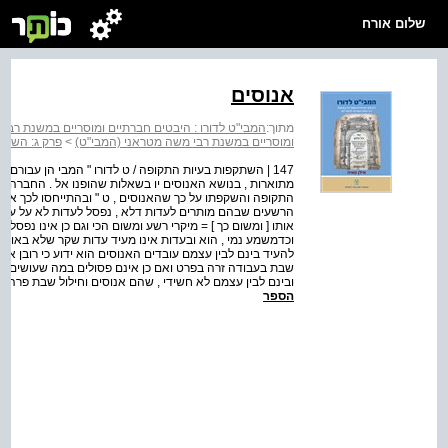
שלום אורח
אנוסים
מתוך:
המבי"ט לדורו : היבטים חברתיים ומוסריים במשנת רבי
ומוסריים במשנת רבי משה מטראני (המבי"ט)
>
פרק ג: השתק
147 | השתקפות בעיות התקופה / ט לדורו " המבי הן עבורם 
מתוארות , בנושא האנוסים יו בשאלות שהופנו אל . החברה ה
התקופה והשקפתו על כך שהאנוסים , ט " ובהתייחסו לכך אמר
הרשעים שבהם מותרים לעדות דלא , נפסל לעדות לא על עבירות
אותו [ ומשום כך ] = מיקרי רשע ומשום הכי וגם כן אינו נפסל ל
להעיד בינם לבין עצמם עובדים האנוסים הוא ידוע כי רובן אינ
שבת בעבודה זרה בפרט ואם כן אינם פסולים במה שעושים בפרהס
ובינם לבין עצמם לא חשידי , שהם אנוסים וחילול שבת פרהסיי
הספר