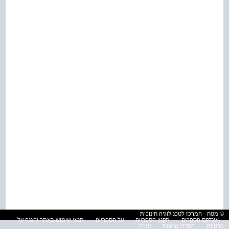
© מטח - המרכז לטכנולוגיה חינוכית
אינדקס הספרים
תקנון הספרייה
על הספרייה
תנאי שימוש באתר והגנה על
פרטיות
הסדרי נגישות
עזרה