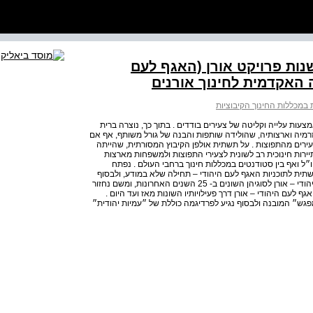
ות יהודית הלכה למעשה: 25 שנות פרויקט אורן (האגף לעם
 האקדמית לחינוך אורנים
 במכללות החינוך הקיבוציות
יהודית הלכה למעשה : 25 שנות פרויקט אורן | 387 באמצעות עלייה וקליטה של צעירים בודדים . בתוך כך, נוצרה ברית
זרמיה וארצותיה, שהולידה שותפות והבנה של גורל משותף, אף אם
רים מהתפוצות . על תשתית אולפן הקיבוץ המסורתית, שהייתה
 תיירות חינוכית רב לשונית לצעירי התפוצות ולמשפחות מארצות
״ל ואף בין סטודנטים במכללות חינוך ברחבי העולם . נפתח
ית לתוכניות האגף לעם היהודי – תחילה שלא במודע, ולבסוף
בכוונה תחילה . נמשיך בתיאור כללי של תוכניות האגף לעם היהודי – אורן לסוגיהן השונים ב- 25 השנים האחרונות, ומשם נחזור
 לעם היהודי – אורן דרך פעילויותיו השונות מאז ועד היום .
גש״ המובנה ולבסוף נגיע לפרדיגמה כוללת של ״עמיות יהודית״