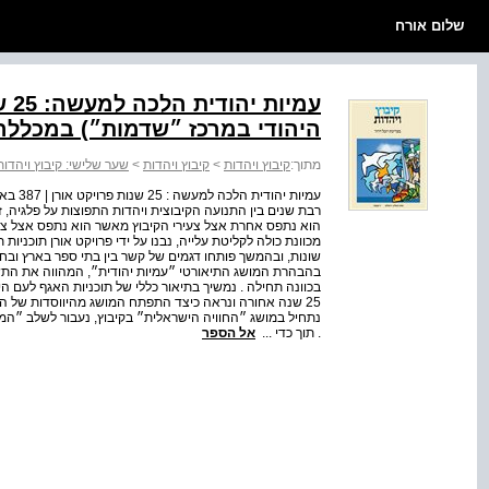
שלום אורח
עמי
היהודי במרכז ״שדמות״) במכללה
מתוך:
קיבוץ ויהדות
>
קיבוץ ויהדות
>
שער שלישי: קיבוץ ויהדות
עמיות 
רבת שנים בין התנועה הקיבוצית ויהדות התפוצות על פלגיה, 
הוא נתפס אחרת אצל צעירי הקיבוץ מאשר הוא נתפס אצל צעי
מכוונת כולה לקליטת עלייה, נבנו על ידי פרויקט אורן תוכניות
שונות, ובהמשך פותחו דגמים של קשר בין בתי ספר בארץ ובחו
בהבהרת המושג התיאורטי ״עמיות יהודית״, המהווה את התשת
25 שנה אחורה ונראה כיצד התפתח המושג מהיווסדות של האגף
נתחיל במושג ״החוויה הישראלית״ בקיבוץ, נעבור לשלב ״המפ
. תוך כדי ...
אל הספר