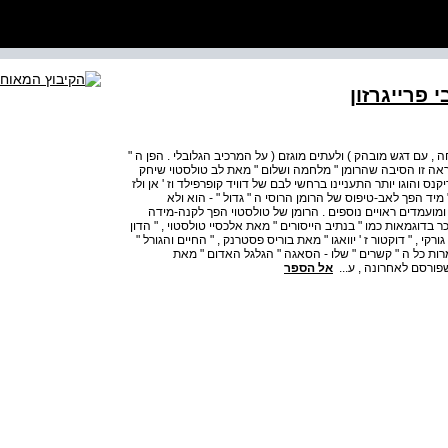
 פרייגרזון
לחה , עם דגש מובהק ) ולעתים מוגזם ( על המרכיב הגלובלי . הפן ה "
כנראה זו הסיבה שהרומן " מלחמה ושלום " מאת לב טולסטוי שיחק
 והוגו יותר התעניינו ברחשי לבם של דוויד קופרפילד וז ' אן ולז
מיד הפך לאב-טיפוס של הרומן הרוסי ה " גדול " - הוא ולא
קוב ומועמדים ראויים נוספים . הרומן של טולסטוי הפך לקנה-מידה
 בדוגמאות כמו " בנתיב הייסורים " מאת אלכסיי טולסטוי , " הדון
י , " דוקטור ז ' יוואגו " מאת בוריס פסטרנק , " החיים והגורל "
רות כל ה " קשרים " שלו - הסאגה " הגלגל האדום " מאת
 שפורסם לאחרונה , ע...
אל הספר