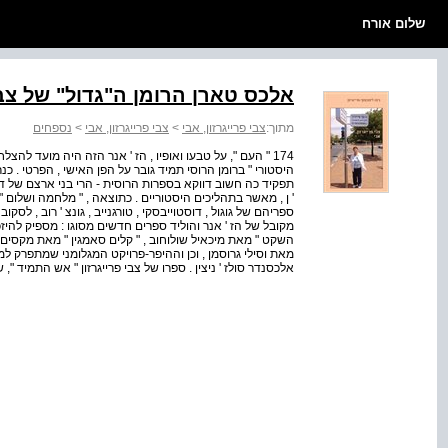
שלום אורח
אלכס טארן הרומן ה"גדול" של צבי
מתוך:
צבי פרייגרזון, אבי
>
צבי פרייגרזון, אבי
>
נספחים
174 " העם ", על טבעו ואופיו , הז ' אנר הזה היה מועד להצ
היסטורי " ברומן הרוסי תמיד גובר על הפן האישי , הפרטי . 
תפקיד כה חשוב דווקא בספרות הרוסית - הרי בני ארצם של דיקנס
' ן , מאשר בתהליכים היסטוריים . כתוצאה , " מלחמה ושלום " 
ספריהם של גוגול , דוסטוייבסקי , טורגנייב , גונצ ' רוב , לס
מקובל של הז ' אנר והוליד ספרים חדשים מסוגו : מספיק להיזכר
השקט " מאת מיכאיל שולוחוב , " קלים סאמגין " מאת מקסים גורק
מאת וסילי גרוסמן , וכן וההיפר-פרויקט המגלומני שמתפרק למ
אלכסנדר סולז ' ניצין . ספרו של צבי פרייגרזון " אש התמיד ",