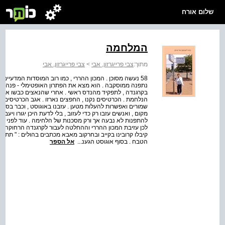
שלום אורח
המלחמה
מתוך:
צבי פרייגרזון, אבי
>
צבי פרייגרזון, אבי
58 נעשה מסוכן . המכון ההררי , כמו רוב המוסדות המדעיים
נתפנה ממוסקבה . הוא מצא את הפתרון האופטימלי - פנה 
בקרגנדה , לתפקיד מהנדס ראשי . אחרי שהנאצים כבשו את 
הנלחמת . הכרטיסים נקנו , החפצים נארזו . אגב הכרטיסים
שמורים ואפשרות להעלות מטען . עזבנו באוגוסט , וכבר בספ
מקום , ואנשים עזבו רק כדי לעזוב , בלי לדעת היכן יגורו ויע
להתפנות לא נבעה אך ורק מסכנות של הלחימה . עוד לפני המ
לכן עזיבת המכון ההררי וההחלטה לעבור לקרגנדה הרחוקה 
קיבלו קרובינו בקייב ובחרקוב מאבא מכתבים בהולים : " תתפנו 
הטבח . בסוף אוגוסט הגענ...
אל הספר