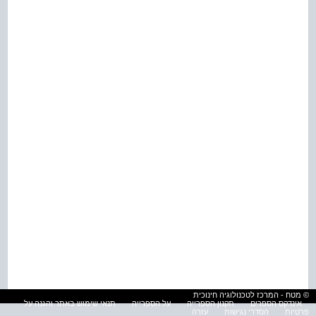
© מטח - המרכז לטכנולוגיה חינוכית
אינדקס הספרים
תקנון הספרייה
על הספרייה
תנאי שימוש באתר והגנה על
פרטיות
הסדרי נגישות
עזרה