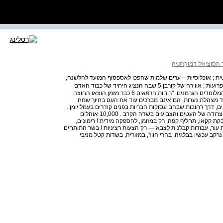
הסוציאל-דמוקרטיה
יוטית ; אוכלוסיות – ערים שלמות שהפכו לאספסוף המועד להלשנה,
להטרדת נשים, לצרחות "הוּ�ה ! " ולהטרפת עצמו בשמועות פרועות ; אווירה של קורבן 5 שבה הנציג היחיד של כבוד האדם
הוא אדם, אווירת קישינב, שוטר המקוף . ההצגה הסתיימה . המלומדים הגרמנים, "רוחות הרפאים 6 כבר מזמן הוצאו החוצה
עוד מצהלת נערות, הם אינם מברכים עוד את העם בחיוך שמח
ם, דרך רחובות שבהם עסוקות הבריות בפנים קודרים בעמל יומן .
באווירו המפוכח של היום החיוור נשמע פזמון אחר : הצרחה הצרודה של העטים והצבועים בשדה הקרב . 10,000 אוהלים
 ! 100,000 קילו קותלי חזיר, אבקת קקאו, תחליף קפה, רק במזומן, להספקה מידית ! רימונים,
ת עור, עבודות קבלנות לצבא — רק הצעות רציניות ! בשר התותחים
קב עכשיו בבלגיה, בהרי הווז', במזוריה, בשדות קטל מניבי