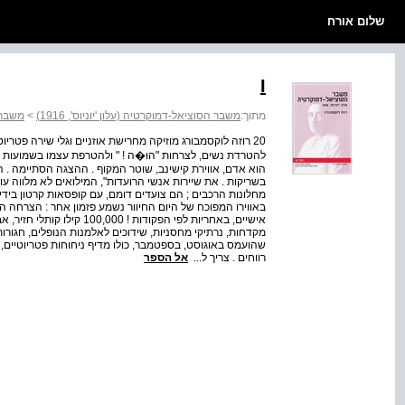
שלום אורח
I
מתוך:
משבר הסוציאל-דמוקרטיה (עלון 'יוניוס', 1916)
>
משבר 
20 רוזה לוקסמבורג מוזיקה מחרישת אוזניים וגלי שירה פטר
בשריקות . את שיירות אנשי הרועדות", המילואים לא מלווה 
מחלונות הרכבים ; הם צועדים דומם, עם קופסאות קרטון בידיי
אישיים, באחריות לפי הפקודות
מקדחות, נרתיקי מחסניות, שידוכים לאלמנות הנופלים, חגורו
שהועמס באוגוסט, בספטמבר, כולו מדיף ניחוחות פטריוטיים, נר
רווחים . צריך ל...
אל הספר