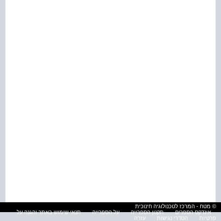
© מטח - המרכז לטכנולוגיה חינוכית
אינדקס הספרים
תקנון הספרייה
על הספרייה
תנאי שימוש באתר והגנה על
פרטיות
הסדרי נגישות
עזרה