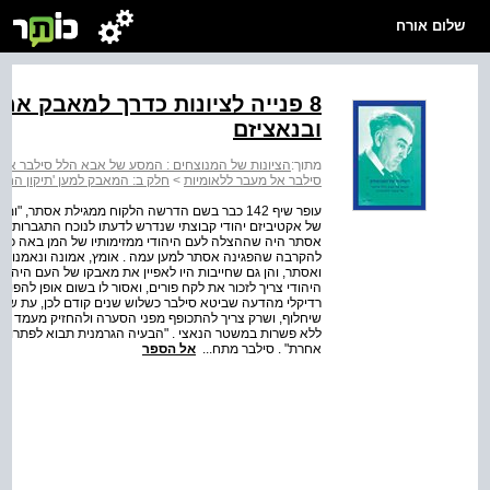
שלום אורח
8 פנייה לציונות כדרך למאבק א
ובנאציזם
מתוך:
הציונות של המנוצחים : המסע של אבא הלל סילבר אל 
סילבר אל מעבר ללאומיות
>
חלק ב: המאבק למען 'תיקון החומ
של אקטיביזם יהודי קבוצתי שנדרש לדעתו לנוכח התגברות הג
אסתר היה שההצלה לעם היהודי ממזימותיו של המן באה כתוצ
להקרבה שהפגינה אסתר למען עמה . אומץ, אמונה ונאמנות, א
ואסתר, והן גם שחייבות היו לאפיין את מאבקו של העם היהוד
היהודי צריך לזכור את לקח פורים, ואסור לו בשום אופן להפוך
שיחלוף, ושרק צריך להתכופף מפני הסערה ולהחזיק מעמד . ע
אחרת" . סילבר מתח...
אל הספר