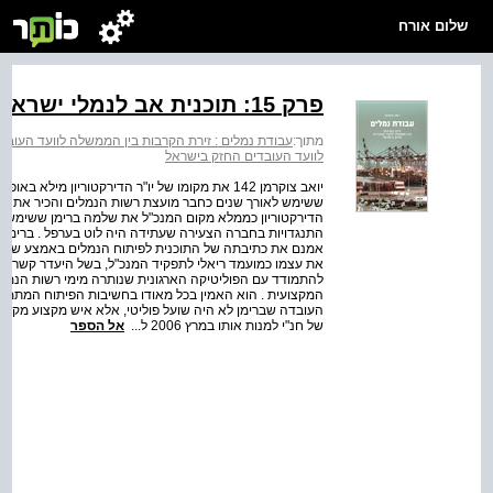
שלום אורח
פרק 15: תוכנית אב לנמלי ישראל
מתוך:
עבודת נמלים : זירת הקרבות בין הממשלה לוועד העובד
לוועד העובדים החזק בישראל
יואב צוקרמן 142 את מקומו של יו"ר הדירקטוריון מ
ששימש לאורך שנים כחבר מועצת רשות הנמלים והכיר את ענף 
הדירקטוריון כממלא מקום המנכ"ל את שלמה ברימן ששימש זה 
התנגדויות בחברה הצעירה שעתידה היה לוט בערפל . ברימן, 
אמנם את כתיבתה של התוכנית לפיתוח הנמלים באמצע שנות ה
את עצמו כמועמד ריאלי לתפקיד המנכ"ל, בשל היעדר קשרים פ
להתמודד עם הפוליטיקה הארגונית שנותרה מימי רשות הנמלי
המקצועית . הוא האמין בכל מאודו בחשיבות הפיתוח המתמיד ש
העובדה שברימן לא היה שועל פוליטי, אלא איש מקצוע מקובל
של חנ"י למנות אותו במרץ 2006 ל...
אל הספר