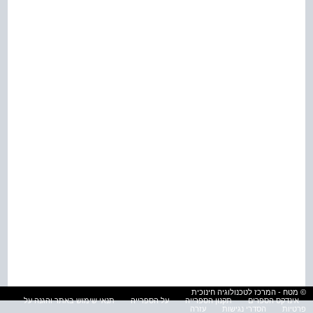
© מטח - המרכז לטכנולוגיה חינוכית
אינדקס הספרים
תקנון הספרייה
על הספרייה
תנאי שימוש באתר והגנה על
פרטיות
הסדרי נגישות
עזרה