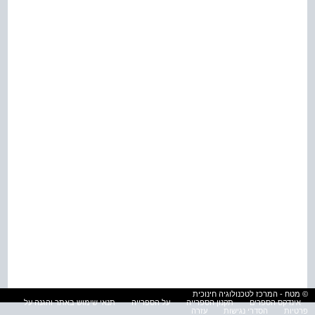
© מטח - המרכז לטכנולוגיה חינוכית
אינדקס הספרים
תקנון הספרייה
על הספרייה
תנאי שימוש באתר והגנה על
פרטיות
הסדרי נגישות
עזרה