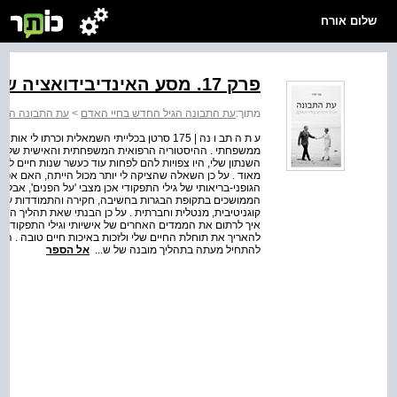
שלום אורח
פרק 17. מסע האינדיבידואציה שלי
מתוך:
עת התבונה הגיל החדש בחיי האדם
>
עת התבונה הגי
ע ת ה תב ו נה | 175 סרטן בכלייתי השמאלית וכרת
ממשפחתי . ההיסטוריה הרפואית המשפחתית והאישית שלי פוע
השנתון שלי, היו צפויות להם לפחות עוד כעשר שנות חיים לא
מאוד . על כן השאלה שהציקה לי יותר מכול הייתה, האם אפ
הגופני-בריאותי של גילי התפקודי אכן מצבי 'על הפנים', אבל
הממושכים בתקופת הבגרות בחשיבה, חקירה והתמודדות עם בעי
קוגניטיבית, מנטלית וחברתית . על כן הבנתי שאת תהליך האי
איך לרתום את הממדים האחרים של אישיותי וגילי התפקודי כ
להאריך את תוחלת החיים שלי ולזכות באיכות חיים טובה . ה
להתחיל מעתה בתהליך מובנה של ש...
אל הספר