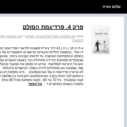
שלום אורח
פרק 4. פרדיגמת הסולם
מתוך:
עת התבונה הגיל החדש בחיי האדם
>
עת התבונה הגי
התבונה
ע ת ה תב ו נ ה | 41 דרך ציורית פשוטה לתיאור 
דו-רגלי : בתקופת הילדות והבגרות הכישורים התפקודיים ש
בסולם ההתפתחות האישית, עד לרמתו הגבוהה ביותר, ומכאן מ
שבממדים מסוימים הירידה מתחילה כבר בשנות העשרים של חי
הוא גיל היציאה לגמלאות . אירוע זה מסמן את המעבר מהצ
לא ערערה פרדיגמה זו של הגרונטולוגים . , היא נתפסת רק כג
זקנה אמצעית 
נתמכה בשעתו במחקרים ר...
אל הספר