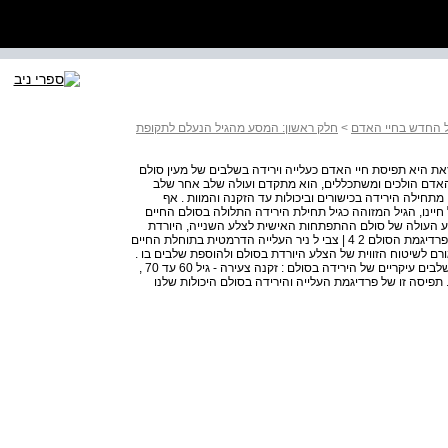
ל החדש בחיי האדם
>
חלק ראשון: המסע מהגיל הנעלם לתקופת
הפרדיגמה הזאת היא תפיסת חיי האדם כעלייה וירידה בשלבים של מעין סולם
ל האדם הולכים ומשתכללים, הוא מתקדם ועולה שלב אחר שלב
תחילה הירידה בכישורים וביכולות עד הזקנה והמוות . אף
ינו, הגיל המזוהה כגיל תחילת הירידה התלולה בסולם החיים
לע העולה של סולם ההתפתחות האישית לצלע השנייה, היורדת
שלו, שממנה אנו מתחילים לרדת בשלבי הכישורים והיכולות . פרדיגמת הסולם 2 4 | צבי ל ניר העלייה הדרמטית בתוחלת החיים
ורם לשיטוח הזווית של הצלע היורדת בסולם ולהוספת שלבים בו .
בהתאם לכך רווחת בקרב הגרונטולוגים ההבחנה בין שלושה שלבים עיקריים של הירידה בסולם : זקנה צעירה - גיל 60 עד 70 ,
- גיל 70 עד 80 , וזקנה מופלגת מגיל 80 ואילך . תפיסה זו של פרדיגמת העלייה והירידה בסולם היכולות שלנו