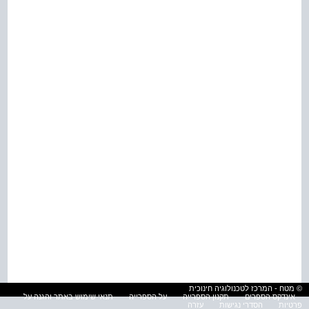
© מטח - המרכז לטכנולוגיה חינוכית
אינדקס הספרים
תקנון הספרייה
על הספרייה
תנאי שימוש באתר והגנה על
פרטיות
הסדרי נגישות
עזרה