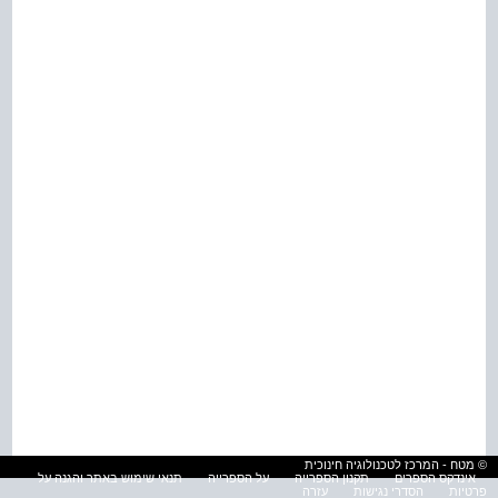
© מטח - המרכז לטכנולוגיה חינוכית
אינדקס הספרים
תקנון הספרייה
על הספרייה
תנאי שימוש באתר והגנה על
פרטיות
הסדרי נגישות
עזרה