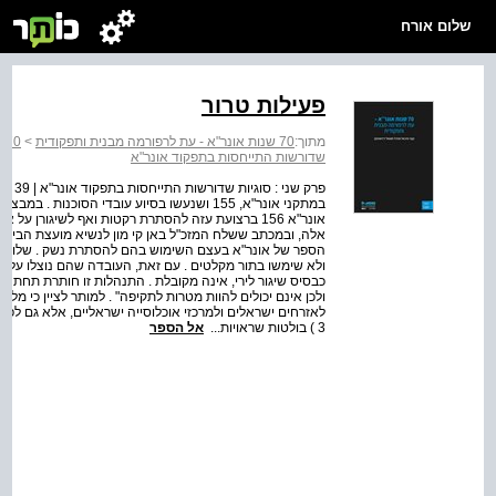
שלום אורח
פעילות טרור
מתוך:
70 שנות אונר"א - עת לרפורמה מבנית ותפקודית
>
70 שנות אונר"א - עת לרפורמה מבנית ותפקודית
שדורשות התייחסות בתפקוד אונר"א
פרק ש
אלה, ובמכתב ששלח המזכ"ל באן קי מון לנשיא מועצת הביטחון
הספר של אונר"א בעצם השימוש בהם להסתרת נשק . שלושת
ולא שימשו בתור מקלטים . עם זאת, העובדה שהם נוצלו על י
כבסיס שיגור לירי, אינה מקובלת . התנהלות זו חותרת תחת 
ולכן אינם יכולים להוות מטרות לתקיפה" . למותר לציין כי מל
לאזרחים ישראלים ולמרכזי אוכלוסייה ישראליים, אלא גם לפלס
3 ) בולטות שראויות...
אל הספר