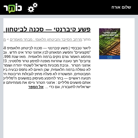
שלום אורח
פשע קיברנטי — סכנה לביטחון ה
מתוך:
מרחב הסייבר והביטחון הלאומי : מבחר מאמרים
>
מרחב
ליא
"מקצועיים" והפשע המאורגן לבין ארגוני טרור אינו חדש . גם
צרו
ארגוני הטרור . גניבת מכוניות מישראל לשטחי יהודה ושומרון
לא טופלה ברמה הלאומית, שכן האיום לא נתפס כבעיה ביטחוני
המבוטחים, המשטרה לא פעלה מחוץ לגבולות הריבונות הישרא
תנועה ראשיים — בחר להימנע מעיסוק בפושעים ה"פליליים" 
אותם פושעים פליליים : ארגוני הטרור גייסו את מומחיותם של
ישראליות לתעבורה, וגם כדי ...
אל הספר