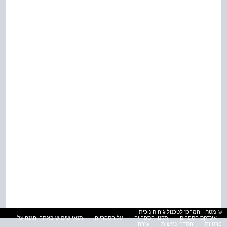
© מטח - המרכז לטכנולוגיה חינוכית
אינדקס הספרים
תקנון הספרייה
על הספרייה
תנאי שימוש באתר והגנה על
פרטיות
הסדרי נגישות
עזרה