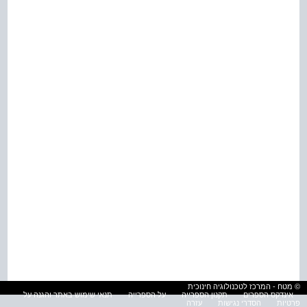
© מטח - המרכז לטכנולוגיה חינוכית
אינדקס הספרים
תקנון הספרייה
על הספרייה
תנאי שימוש באתר והגנה על
פרטיות
הסדרי נגישות
עזרה