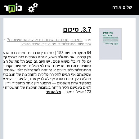
שלום אורח
3.7. סיכום
מתוך:
בתי הדין הרבניים : שירות דת או ערכאה שיפוטית?
>
בת
שיפוטיות: התנהלות דיינים ועיקרי הצדק הטבעי
84 מחקר מדיניות 153 | בתי הדין הרבניים : שי
אין קרבה, ואם מתגלה חשש, אנחנו נאבקים בזה בשצף קצף, לא
גם על ידִי, בלי משוא פנים . יש היום גם נציב תלונות של הציב
ההתנהלות כלפי דיינים אינה זהה להתנהלות כלפי שופטים . 
שמקצתם אף הגיעו לחקירה פלילית ולהמלצות של הנציבות לפעול
ניהלה הליך סיום כהונה אף לא לדיין אחד, ולמיטב ידיעתי ש
בתפקיד שרת משפטים — התפטר דיין אחד מתפקידו ודיין אח
לקיים בעניינם הליך הדחה בעקבות המלצה של המשטרה להעמי
173 אפילו במקר...
אל הספר