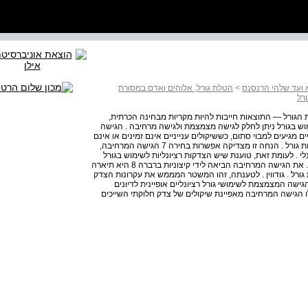
 ועד שלהי הרנסנס
>
הטלת גורל, אלוהים ואדם במסורת
רל
הודית 22 אינו מתערב בתוצאת הגורל — התוצאות חייבות להיות מקריות מבחינה הכרתית,
 לשימוש בגורל ניתן לחלק לגישה מצמצמת ולגישה מרחיבה . הגישה
מגיעים למבוי סתום, כששיקולים ענייניים אינם זמינים או אינם
ישימים או ש'מחיר' השימוש בהם גבוה יותר מהכרעה באמצעות גורל . הנחה זו מצדיקה אפשרות בחירה 7 הגישה המרחיבה,
י . לעומת זאת, טוענת שיש הצדקות רציונליות לשימוש בגורל
כמכשיר עדיף לכתחילה, כאמצעי שוויוני להשגת צדק חלוקתי . את הגישה המרחיבה הביאה לידי קיצוניות ברברה 8 היא תיארה
ורל . גודווין . לטענתה, זהו המשטר המממש את עקרונות הצדק
גישה המצמצמת לשימושי גורל רציונליים אופיינית לדיונים
ילו הגישה המרחיבה מאפיינת שיקולים של צדק חלוקתי השייכים