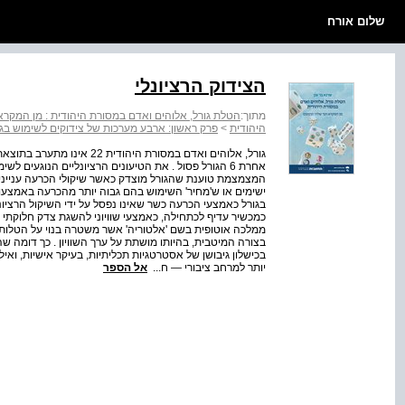
שלום אורח
הצידוק הרציונלי
מתוך:
הטלת גורל, אלוהים ואדם במסורת היהודית : מן המקרא
היהודית
>
פרק ראשון: ארבע מערכות של צידוקים לשימוש בגו
גורל, אלוהים ואדם במסורת הי
אחרת 6 הגורל פסול . את הטיעונים הרציונליים הנוגעים
המצמצמת טוענת שהגורל מוצדק כאשר שיקולי הכרעה ענייניים 
בגורל כאמצעי הכרעה כשר שאינו נפסל על ידי השיקול הרציונל
ממלכה אוטופית בשם 'אלטוריה' אשר משטרה בנוי על הטלות ג
בצורה המיטבית, בהיותו מושתת על ערך השוויון . כך דומה שה
בכישלון גיבושן של אסטרטגיות תכליתיות, בעיקר אישיות, וא
יותר למרחב ציבורי — ח...
אל הספר