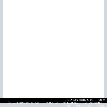
© מטח - המרכז לטכנולוגיה חינוכית
אינדקס הספרים
תקנון הספרייה
על הספרייה
תנאי שימוש באתר והגנה על
פרטיות
הסדרי נגישות
עזרה