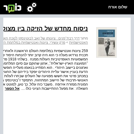
שלום אורח
ניסוח מחדש של הזיקה בין מצוקת 
מתוך:
דרך רבת־פנים : ציונותו של זאב ז'בוטינסקי לנוכח האנט
האנטישמיות
>
פרק עשירי: ציונות ואנטישמיות במלחמת העו
259 ציונות ואנטישמיות במלחמת העולם הראשונה ולאחריה 
תכנית נורדאו מעלה כי הוא היה קרוב יותר להנחות היסוד ש
המשמעויות
׳המועצה הארץ-ישראלית׳, ארגון שהוקם עם סיום המלחמה ובו נ
וארגונים ביישוב היהודי . הוא הסתייג בנאומו מעלייה חופשי
הדעת בעניין אישור עליית היהודים יופקד בידיהם של החוגים ה
במכתב פרטי את חששו מפגיעה של העולים שבחרו לעלות לאר
האנושי-תרבותי של היישוב המתהווה, התמקד ז׳בוטינסקי בנ
השאלה : את מפעל ההתיישבות הציוני כולו ....
אל הספר