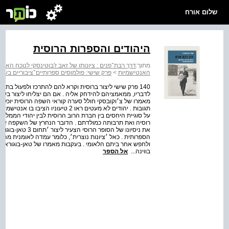
שלום אורח
היהודים והספרות הרוסית
מתוך:
דרך רבת־פנים : ציונותו של זאב ז'בוטינסקי לנוכח האנט
האנטישמיות
>
פרק שישי: פולמוסים ספרותיים־ציבוריים בשנ
140 פרק שישי ליצור ברוסית וקרא להם להתרכז ולפעול בתחו
מאמרו של צ׳וקובסקי חולל סערה קוראי השפה הרוסית יוכלו ל
תגובות . יהודים לא מעטים ראו 2 טיעו
על סוגיית היחסים בין חברת הרוב הרוסית לבין יהודי הממלכה
רוסיה ואת תרבותה כמולדתם . הדובר הנחרץ של השקפה זו היה
את ניסיונו של הסופ
הספרותית . כאל ׳ציונות נוצרית׳, כלומר עמדה לאומנית מה
בווינה...
אל הספר