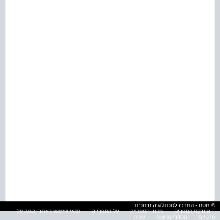
© מטח - המרכז לטכנולוגיה חינוכית
אינדקס הספרים
תקנון הספרייה
על הספרייה
תנאי שימוש באתר והגנה על
פרטיות
הסדרי נגישות
עזרה