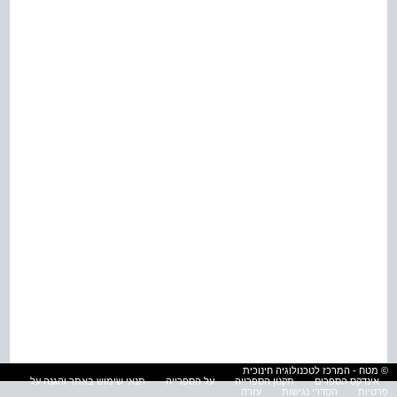
© מטח - המרכז לטכנולוגיה חינוכית
אינדקס הספרים
תקנון הספרייה
על הספרייה
תנאי שימוש באתר והגנה על
פרטיות
הסדרי נגישות
עזרה