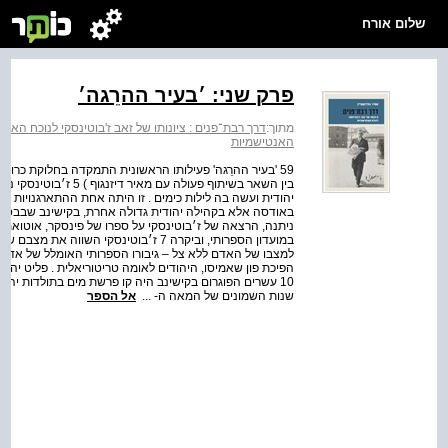
שלום אורח
פרק שני: ׳בעיר ההרֵגה׳
מתוך:
דרך רבת־פנים : ציונותו של זאב ז'בוטינסקי לנוכח האנט
האנטישמיות
59 'בעיר ההרֵגה' פעילותו הראשונית התמקדה בחלוקת כרוזי
בין השאר בשיתוף פעולה
יהודית ועשה בה לילות כימים . זו היתה אחת ההתארגנויות ה
במועדון הספרותי, וביקרה 7 ז׳בוטינסקי ה
10 עשרים הפוגרום בקישינב היה קו פרשת מים בתולדות יהו
שנות השמונים של המאה ה- ...
אל הספר